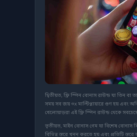
দ্বিতীয়ত, ফ্রি স্পিন বোনাস রাউন্ড যা তিন বা 
সময় সব জয় ৩x মাল্টিপ্লায়ারে গুণ হয় এবং 
খেলোয়াড়রা এই ফ্রি স্পিন রাউন্ড থেকে সবচে
তৃতীয়ত, মাইন বোনাস গেম যা বিশেষ বোনাস স
বিভিন্ন স্তরে খনন করতে হয় এবং প্রতিটি স্তর