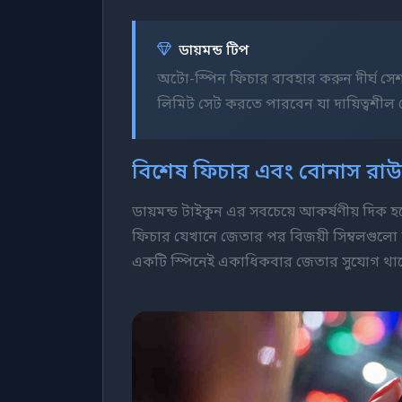
ডায়মন্ড টিপ
অটো-স্পিন ফিচার ব্যবহার করুন দীর্ঘ স
লিমিট সেট করতে পারবেন যা দায়িত্বশীল 
বিশেষ ফিচার এবং বোনাস রাউন
ডায়মন্ড টাইকুন এর সবচেয়ে আকর্ষণীয় দিক
ফিচার যেখানে জেতার পর বিজয়ী সিম্বলগুলো অ
একটি স্পিনেই একাধিকবার জেতার সুযোগ থা