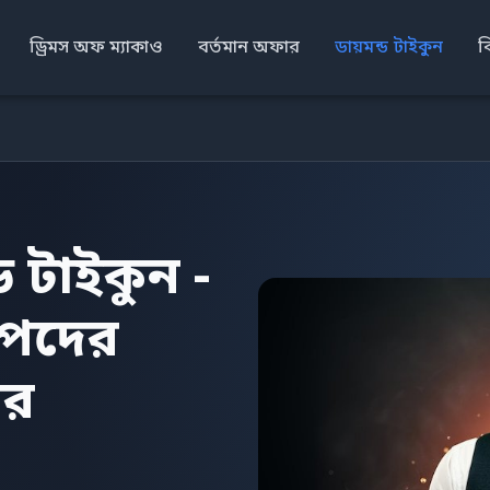
ড্রিমস অফ ম্যাকাও
বর্তমান অফার
ডায়মন্ড টাইকুন
ব
ড টাইকুন -
্পদের
কর