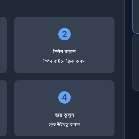
স্পিন করুন
স্পিন বাটনে ক্লিক করুন
জয় তুলুন
দ্রুত উইথড্র করুন