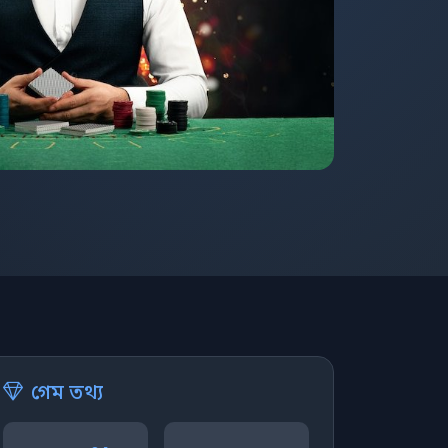
গেম তথ্য