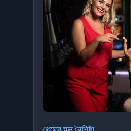
গেমের মূল বৈশিষ্ট্য