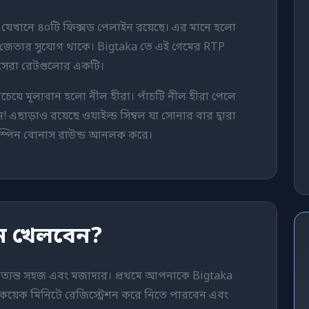
েম যেখানে ৪০টি ফিক্সড পেলাইন রয়েছে। এর মানে হলো
য়ে জেতার সুযোগ থাকে। Bigtaka তে এই গেমের RTP
ির সেরা রেটগুলোর একটি।
বচেয়ে মূল্যবান হলো নীল হীরা। পাঁচটি নীল হীরা পেলে
ছাড়াও রয়েছে ওয়াইল্ড সিম্বল যা সোনার বার দ্বারা
 ফ্রি স্পিন বোনাস রাউন্ড আনলক করে।
ুন খেলবেন?
 অত্যন্ত সহজ এবং মজাদার। প্রথমে আপনাকে Bigtaka
 কয়েক মিনিটে রেজিস্ট্রেশন করে নিতে পারবেন এবং