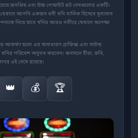
সবচেয়ে জনপ্রিয় এবং উচ্চ পেআউট স্লট গেমগুলোর একটি।
ে যেখানে আপনি একজন ধনী খনি মালিক হিসেবে মূল্যবান
ন আপনাকে নিয়ে যাবে খনির আরও গভীরে যেখানে অপেক্ষা
বড় আকর্ষণ হলো এর অসাধারণ গ্রাফিক্স এবং সাউন্ড
র খনির পরিবেশ অনুভব করবেন। ঝলমলে হীরা, রুবি,
 পাথর এই গেমে রয়েছে।
👑
💰
🏆