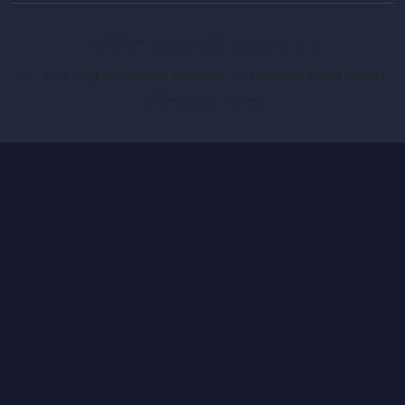
যোগাযোগ:
support@bigtaka-bd.org
© 2024 Bigtaka. সর্বস্বত্ব সংরক্ষিত। ১৮+ বয়সের উপরে খেলুন।
দায়িত্বের সাথে খেলুন।