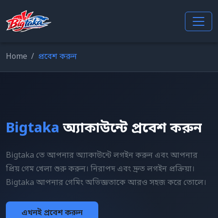
Home
প্রবেশ করুন
Bigtaka
অ্যাকাউন্টে প্রবেশ করুন
Bigtaka তে আপনার অ্যাকাউন্টে লগইন করুন এবং আপনার
প্রিয় গেম খেলা শুরু করুন। নিরাপদ এবং দ্রুত লগইন প্রক্রিয়া।
Bigtaka আপনার গেমিং অভিজ্ঞতাকে আরও সহজ করে তোলে।
এখনই প্রবেশ করুন