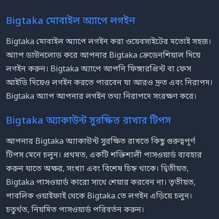
Bigtaka মোবাইল অ্যাপে লগইন
Bigtaka মোবাইল অ্যাপে লগইন করা ওয়েবসাইটের মতোই সহজ।
অ্যাপ ডাউনলোড করে আপনার Bigtaka ক্রেডেনশিয়াল দিয়ে
লগইন করুন। Bigtaka অ্যাপে আপনি ফিঙ্গারপ্রিন্ট বা ফেস
আইডি দিয়েও লগইন করতে পারবেন যা আরও দ্রুত এবং নিরাপদ।
Bigtaka অ্যাপ আপনার লগইন তথ্য নিরাপদে সংরক্ষণ করে।
Bigtaka অ্যাকাউন্ট সুরক্ষিত রাখার টিপস
আপনার Bigtaka অ্যাকাউন্ট সুরক্ষিত রাখতে কিছু গুরুত্বপূর্ণ
টিপস মেনে চলুন। প্রথমত, একটি শক্তিশালী পাসওয়ার্ড ব্যবহার
করুন যাতে অক্ষর, সংখ্যা এবং বিশেষ চিহ্ন থাকে। দ্বিতীয়ত,
Bigtaka পাসওয়ার্ড কারো সাথে শেয়ার করবেন না। তৃতীয়ত,
পাবলিক ওয়াইফাই থেকে Bigtaka তে লগইন এড়িয়ে চলুন।
চতুর্থত, নিয়মিত পাসওয়ার্ড পরিবর্তন করুন।