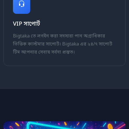
VIP সাপোর্ট
Bigtaka তে লগইন করা সদস্যরা পান অগ্রাধিকার
ভিত্তিক কাস্টমার সাপোর্ট। Bigtaka এর ২৪/৭ সাপোর্ট
টিম আপনার সেবায় সর্বদা প্রস্তুত।