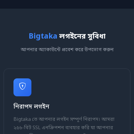
Bigtaka
লগইনের সুবিধা
আপনার অ্যাকাউন্টে প্রবেশ করে উপভোগ করুন
নিরাপদ লগইন
Bigtaka তে আপনার লগইন সম্পূর্ণ নিরাপদ। আমরা
২৫৬-বিট SSL এনক্রিপশন ব্যবহার করি যা আপনার