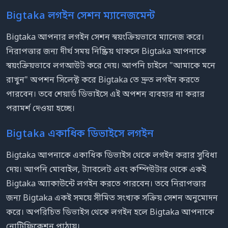
Bigtaka লগইন সেশন ম্যানেজমেন্ট
Bigtaka আপনার লগইন সেশন স্বয়ংক্রিয়ভাবে ম্যানেজ করে।
নিরাপত্তার জন্য দীর্ঘ সময় নিষ্ক্রিয় থাকলে Bigtaka আপনাকে
স্বয়ংক্রিয়ভাবে লগআউট করে দেয়। আপনি চাইলে "আমাকে মনে
রাখুন" অপশন সিলেক্ট করে Bigtaka তে দ্রুত লগইন করতে
পারবেন। তবে শেয়ার্ড ডিভাইসে এই অপশন ব্যবহার না করার
পরামর্শ দেওয়া হচ্ছে।
Bigtaka একাধিক ডিভাইসে লগইন
Bigtaka আপনাকে একাধিক ডিভাইস থেকে লগইন করার সুবিধা
দেয়। আপনি মোবাইল, ট্যাবলেট এবং কম্পিউটার থেকে একই
Bigtaka অ্যাকাউন্টে লগইন করতে পারবেন। তবে নিরাপত্তার
জন্য Bigtaka একই সময়ে সীমিত সংখ্যক সক্রিয় সেশন অনুমোদন
করে। অপরিচিত ডিভাইস থেকে লগইন হলে Bigtaka আপনাকে
নোটিফিকেশন পাঠায়।