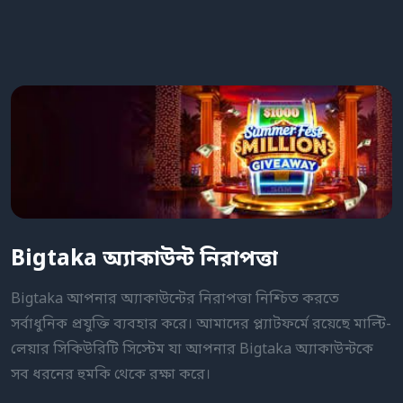
Bigtaka অ্যাকাউন্ট নিরাপত্তা
Bigtaka আপনার অ্যাকাউন্টের নিরাপত্তা নিশ্চিত করতে
সর্বাধুনিক প্রযুক্তি ব্যবহার করে। আমাদের প্ল্যাটফর্মে রয়েছে মাল্টি-
লেয়ার সিকিউরিটি সিস্টেম যা আপনার Bigtaka অ্যাকাউন্টকে
সব ধরনের হুমকি থেকে রক্ষা করে।