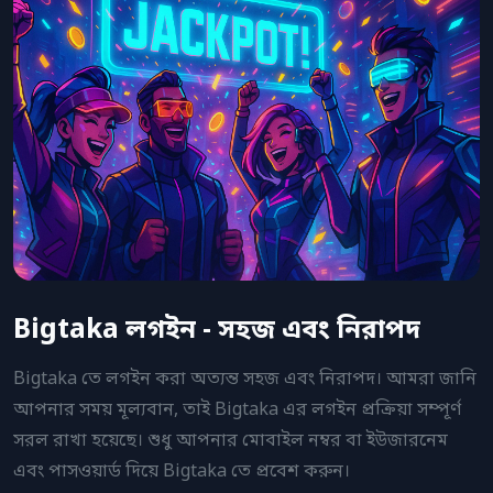
Bigtaka লগইন - সহজ এবং নিরাপদ
Bigtaka তে লগইন করা অত্যন্ত সহজ এবং নিরাপদ। আমরা জানি
আপনার সময় মূল্যবান, তাই Bigtaka এর লগইন প্রক্রিয়া সম্পূর্ণ
সরল রাখা হয়েছে। শুধু আপনার মোবাইল নম্বর বা ইউজারনেম
এবং পাসওয়ার্ড দিয়ে Bigtaka তে প্রবেশ করুন।