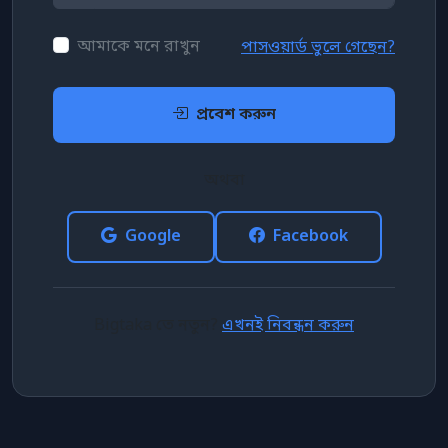
আমাকে মনে রাখুন
পাসওয়ার্ড ভুলে গেছেন?
প্রবেশ করুন
অথবা
Google
Facebook
Bigtaka তে নতুন?
এখনই নিবন্ধন করুন