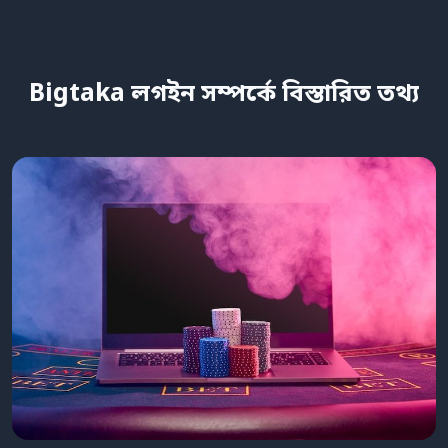
Bigtaka লগইন সম্পর্কে বিস্তারিত তথ্য